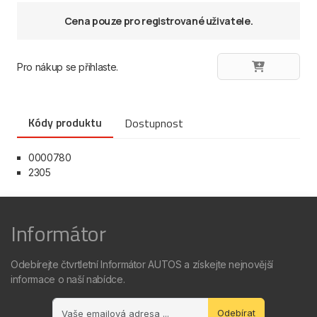
Cena pouze pro registrované uživatele.
Pro nákup se přihlaste.
Kódy produktu
Dostupnost
0000780
2305
Informátor
Odebírejte čtvrtletní Informátor AUTOS a získejte nejnovější
informace o naší nabídce.
Odebírat