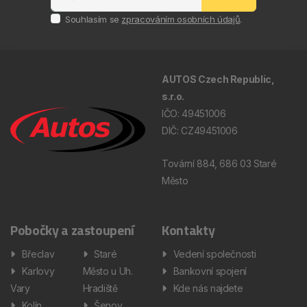
Souhlasím se
zpracováním osobních údajů
.
AUTOS Czech Republic,
s.r.o.
IČO: 49451006
DIČ: CZ49451006
Tovární 884, 686 03 Staré
Město
Pobočky a zastoupení
Kontakty
Břeclav
Staré
Vedení společnosti
Karlovy
Město u Uh.
Bankovní spojení
Vary
Hradiště
Kde nás najdete
Kolín
Šenov