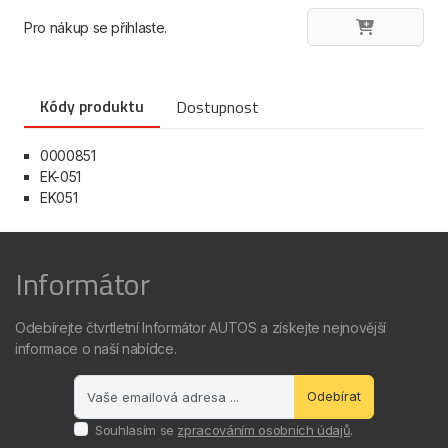
Pro nákup se přihlaste.
Kódy produktu
Dostupnost
0000851
EK-051
EK051
Informátor
Odebírejte čtvrtletní Informátor AUTOS a získejte nejnovější
informace o naší nabídce.
Odebírat
Souhlasím se
zpracováním osobních údajů
.