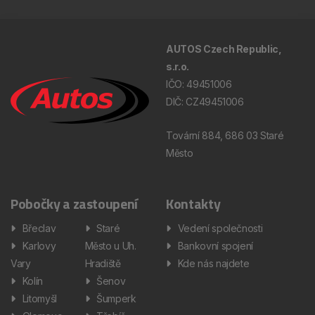
AUTOS Czech Republic,
s.r.o.
IČO: 49451006
DIČ: CZ49451006
Tovární 884, 686 03 Staré
Město
Pobočky a zastoupení
Kontakty
Břeclav
Staré
Vedení společnosti
Karlovy
Město u Uh.
Bankovní spojení
Vary
Hradiště
Kde nás najdete
Kolín
Šenov
Litomyšl
Šumperk