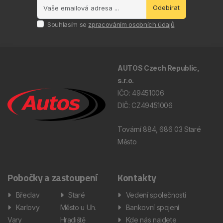
Odebírat
Souhlasím se
zpracováním osobních údajů
.
AUTOS Czech Republic,
s.r.o.
IČO: 49451006
DIČ: CZ49451006
Tovární 884, 686 03 Staré
Město
Pobočky a zastoupení
Kontakty
Břeclav
Staré
Vedení společnosti
Karlovy
Město u Uh.
Bankovní spojení
Vary
Hradiště
Kde nás najdete