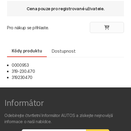
Cena pouze pro registrované uživatele.
Pro nákup se přihlaste.
Kódy produktu
Dostupnost
0000953
319-230.470
319230470
Informátor
Odebírejte čtvrtletní Informátor AUTOS a získejte nejnovější
informace o naší nabídce.