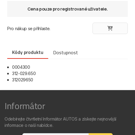
Cena pouze pro registrované uživatele.
Pro nákup se přihlaste.
Kódy produktu
Dostupnost
0004300
312-029.650
312029650
Informátor
Odebírejte čtvrtletní Informátor AUTOS a získejte nejnovější
informace o naší nabídce.