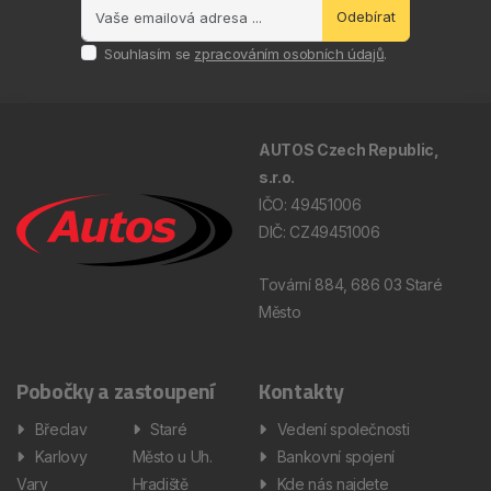
Odebírat
Souhlasím se
zpracováním osobních údajů
.
AUTOS Czech Republic,
s.r.o.
IČO: 49451006
DIČ: CZ49451006
Tovární 884, 686 03 Staré
Město
Pobočky a zastoupení
Kontakty
Břeclav
Staré
Vedení společnosti
Karlovy
Město u Uh.
Bankovní spojení
Vary
Hradiště
Kde nás najdete