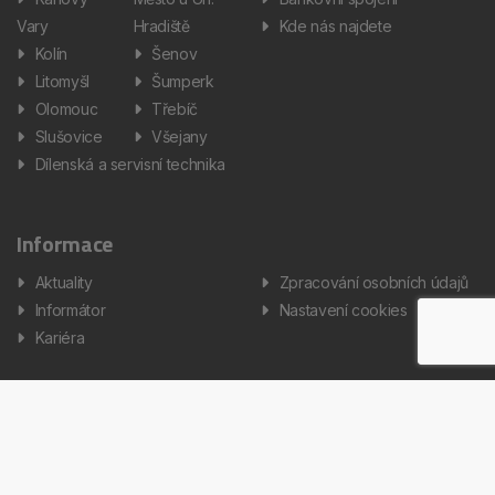
Vary
Hradiště
Kde nás najdete
Kolín
Šenov
Litomyšl
Šumperk
Olomouc
Třebíč
Slušovice
Všejany
Dílenská a servisní technika
Informace
Aktuality
Zpracování osobních údajů
Informátor
Nastavení cookies
Kariéra
Copyright © 2026 AUTOS Czech Republic, s.r.o. Všechna práva
vyhrazena.
Created by Terys IT