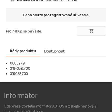
Cena pouze pro registrované uživatele.
Pro nákup se přihlaste.
Kódy produktu
Dostupnost
0005279
319-058.700
319058700
Informátor
Odebírejte čtvrtletní Informátor AUTOS a získejte nejnovější
informace o naší nabídce.