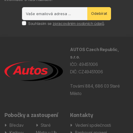
Odebírat
Souhlasím se
zpracováním osobních údajů
.
AUTOS Czech Republic,
s.r.o.
IČO: 49451006
DIČ: CZ49451006
Tovární 884, 686 03 Staré
Město
Pobočky a zastoupení
Kontakty
Břeclav
Staré
Vedení společnosti
Karlovy
Město u Uh.
Bankovní spojení