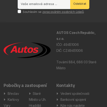
Odebírat
Souhlasím se
zpracováním osobních údajů
.
AUTOS Czech Republic,
s.r.o.
IČO: 49451006
DIČ: CZ49451006
Tovární 884, 686 03 Staré
Město
Pobočky a zastoupení
Kontakty
Břeclav
Staré
Vedení společnosti
Karlovy
Město u Uh.
Bankovní spojení
Vary
Hradiště
Kde nás najdete