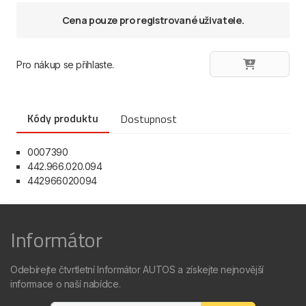
Cena pouze pro registrované uživatele.
Pro nákup se přihlaste.
Kódy produktu
Dostupnost
0007390
442.966.020.094
442966020094
Informátor
Odebírejte čtvrtletní Informátor AUTOS a získejte nejnovější
informace o naší nabídce.