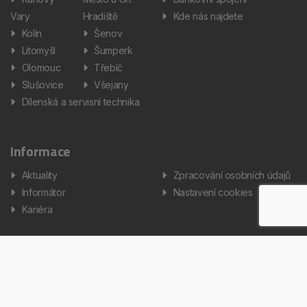
Vary
Hradiště
Kde nás najdete
Kolín
Šenov
Litomyšl
Šumperk
Olomouc
Třebíč
Slušovice
Všejany
Dílenská a servisní technika
Informace
Aktuality
Zpracování osobních údajů
Informátor
Nastavení cookies
Kariéra
Copyright © 2026 AUTOS Czech Republic, s.r.o. Všechna práva
vyhrazena.
Created by Terys IT