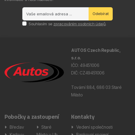
Odebírat
Souhlasím se
zpracováním osobních údajů
.
AUTOS Czech Republic,
s.r.o.
IČO: 49451006
DIČ: CZ49451006
Tovární 884, 686 03 Staré
Město
Pobočky a zastoupení
Kontakty
Břeclav
Staré
Vedení společnosti
Karlovy
Město u Uh.
Bankovní spojení