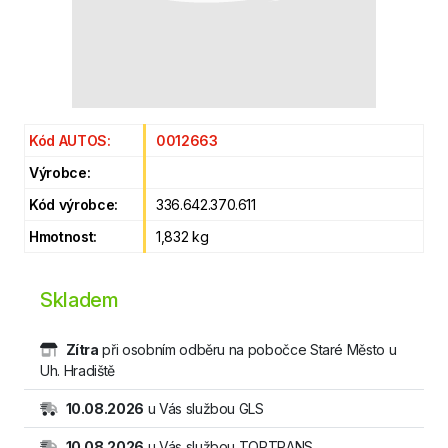
Kód AUTOS:
0012663
Výrobce:
Kód výrobce:
336.642.370.611
Hmotnost:
1,832 kg
Skladem
Zítra
při osobním odběru na pobočce Staré Město u
Uh. Hradiště
10.08.2026
u Vás službou GLS
10.08.2026
u Vás službou TOPTRANS