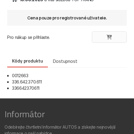
Cena pouze pro registrované uživatele.
Pro nákup se přihlaste.
Kódy produktu
Dostupnost
0012663
336.642.370.611
336642370611
Informátor
Odebírejte čtvrtletní Informátor AUTOS a získejte nejnovější
informace o naší nabídce.