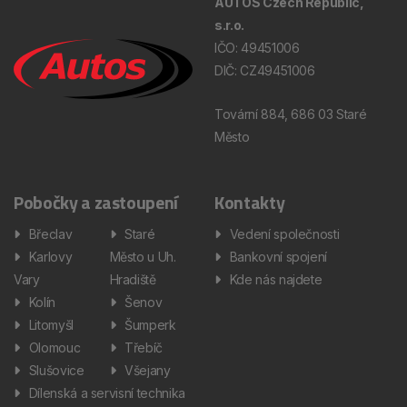
AUTOS Czech Republic,
s.r.o.
IČO: 49451006
DIČ: CZ49451006
Tovární 884, 686 03 Staré
Město
Pobočky a zastoupení
Kontakty
Břeclav
Staré
Vedení společnosti
Karlovy
Město u Uh.
Bankovní spojení
Vary
Hradiště
Kde nás najdete
Kolín
Šenov
Litomyšl
Šumperk
Olomouc
Třebíč
Slušovice
Všejany
Dílenská a servisní technika