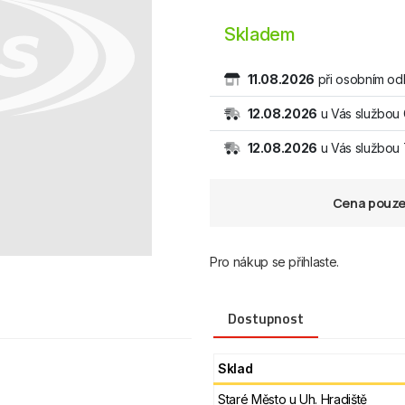
Skladem
11.08.2026
při osobním od
12.08.2026
u Vás službou
12.08.2026
u Vás službo
Cena pouze 
Pro nákup se přihlaste.
Dostupnost
Sklad
Staré Město u Uh. Hradiště