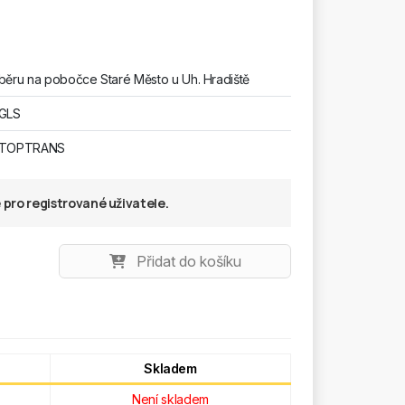
běru na pobočce Staré Město u Uh. Hradiště
 GLS
u TOPTRANS
pro registrované uživatele.
Přidat do košíku
Skladem
Není skladem