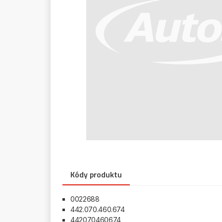
Kódy produktu
0022688
442.070.460.674
442070460674