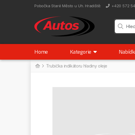
Pobočka Staré Město u Uh. Hradiště
:
+420 572 5
Home
Kategorie
Nabíd
Trubička indikátoru hladiny oleje