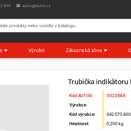
42 800
autos@autos.cz
ka
Výrobci
Zákaznická zóna
O
Trubička indikátoru 
Kód AUTOS:
0022688
Výrobce:
Kód výrobce:
442.070.460
Hmotnost:
0,200 kg