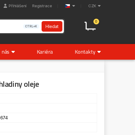
Přihlášení
Registrace
CZK
0
Hledat
CTRL+K
 nás
Kariéra
Kontakty
hladiny oleje
.674