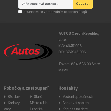
Odebírat
Souhlasím se
zpracováním osobních údajů
.
AUTOS Czech Republic,
s.r.o.
IČO: 49451006
DIČ: CZ49451006
Tovární 884, 686 03 Staré
Město
Pobočky a zastoupení
Kontakty
Břeclav
Staré
Vedení společnosti
Karlovy
Město u Uh.
Bankovní spojení
Vary
Hradiště
Kde nás najdete