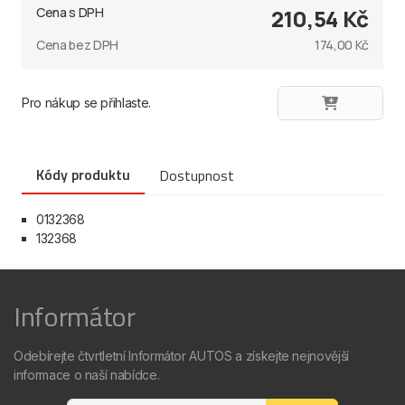
Cena s DPH
210,54 Kč
Cena bez DPH
174,00 Kč
Pro nákup se přihlaste.
Kódy produktu
Dostupnost
0132368
132368
Informátor
Odebírejte čtvrtletní Informátor AUTOS a získejte nejnovější
informace o naší nabídce.