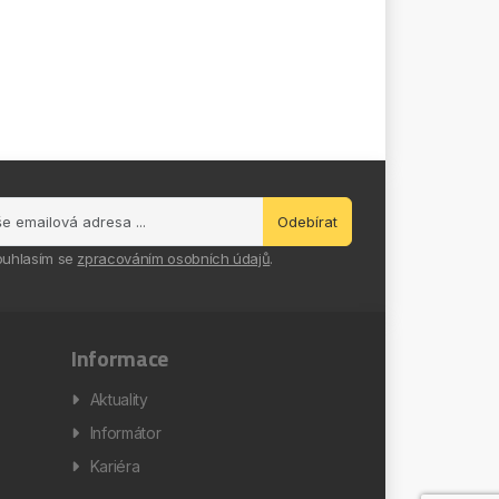
Odebírat
ouhlasím se
zpracováním osobních údajů
.
Informace
Aktuality
Informátor
Kariéra