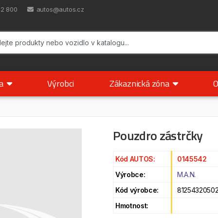
42 800
autos@autos.cz
ka
Výrobci
Zákaznická zóna
O
Pouzdro zástrčky
Kód AUTOS:
0145542
Výrobce:
M.A.N.
Kód výrobce:
8125432050
Hmotnost: