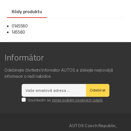
Kódy produktu
0145580
145580
Informátor
Odebírejte čtvrtletní Informátor AUTOS a získejte nejnovější
informace o naší nabídce.
Odebírat
Souhlasím se
zpracováním osobních údajů
.
AUTOS Czech Republic,