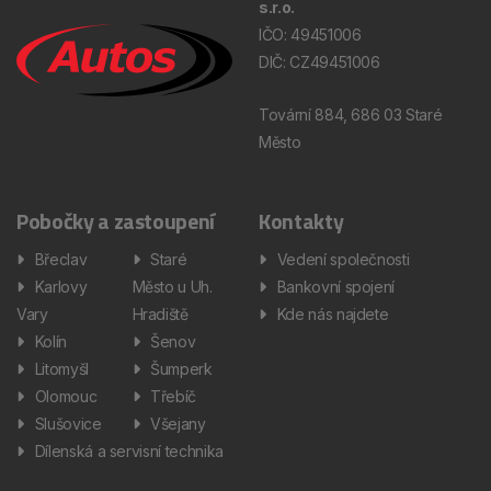
s.r.o.
IČO: 49451006
DIČ: CZ49451006
Tovární 884, 686 03 Staré
Město
Pobočky a zastoupení
Kontakty
Břeclav
Staré
Vedení společnosti
Karlovy
Město u Uh.
Bankovní spojení
Vary
Hradiště
Kde nás najdete
Kolín
Šenov
Litomyšl
Šumperk
Olomouc
Třebíč
Slušovice
Všejany
Dílenská a servisní technika