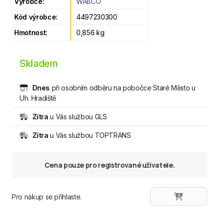
Výrobce:
WABCO
Kód výrobce:
4497230300
Hmotnost:
0,856 kg
Skladem
Dnes
při osobním odběru na pobočce Staré Město u
Uh. Hradiště
Zítra
u Vás službou GLS
Zítra
u Vás službou TOPTRANS
Cena pouze pro registrované uživatele.
Pro nákup se přihlaste.