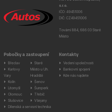
s.r.o.
IČO: 49451006
DIČ: CZ49451006
Tovární 884, 686 03 Staré
Město
Pobočky a zastoupení
Kontakty
Břeclav
Staré
Vedení společnosti
Karlovy
Město u Uh.
Bankovní spojení
Vary
Hradiště
Kde nás najdete
Kolín
Šenov
Litomyšl
Šumperk
Olomouc
Třebíč
Slušovice
Všejany
Dílenská a servisní technika