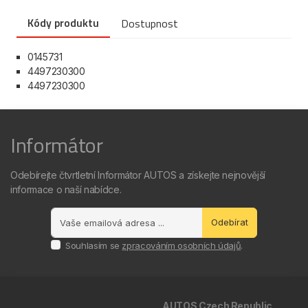
Kódy produktu
Dostupnost
0145731
4497230300
4497230300
Informátor
Odebírejte čtvrtletní Informátor AUTOS a získejte nejnovější
informace o naší nabídce.
Odebírat
Souhlasím se
zpracováním osobních údajů
.
AUTOS Czech Republic,