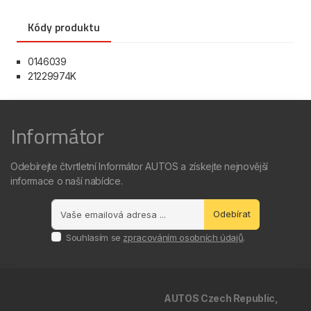
Kódy produktu
0146039
21229974K
Informátor
Odebírejte čtvrtletní Informátor AUTOS a získejte nejnovější
informace o naší nabídce.
Odebírat
Souhlasím se
zpracováním osobních údajů
.
AUTOS Czech Republic,