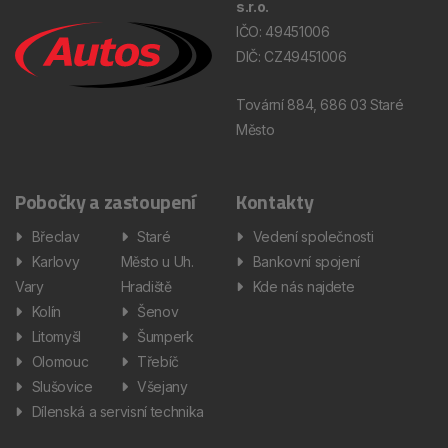
s.r.o.
IČO: 49451006
DIČ: CZ49451006
Tovární 884, 686 03 Staré
Město
Pobočky a zastoupení
Kontakty
Břeclav
Staré
Vedení společnosti
Karlovy
Město u Uh.
Bankovní spojení
Vary
Hradiště
Kde nás najdete
Kolín
Šenov
Litomyšl
Šumperk
Olomouc
Třebíč
Slušovice
Všejany
Dílenská a servisní technika