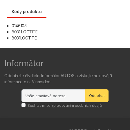
Kódy produktu
0146103
8031 LOCTITE
8031LOCTITE
Informátor
Odebírejte čtvrtletní Informátor AUTOS a získejte nejnovější
informace o naší nabídce.
Odebírat
Souhlasím se
zpracováním osobních údajů
.