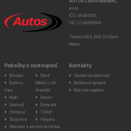
AUTOS Czech Republic,
s.r.o.
IČO: 49451006
DIČ: CZ49451006
Tovární 884, 686 03 Staré
Město
Pobočky a zastoupení
Kontakty
Břeclav
Staré
Vedení společnosti
Karlovy
Město u Uh.
Bankovní spojení
Vary
Hradiště
Kde nás najdete
Kolín
Šenov
Litomyšl
Šumperk
Olomouc
Třebíč
Slušovice
Všejany
Dílenská a servisní technika