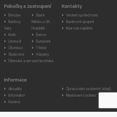
Pobočky a zastoupení
Kontakty
Břeclav
Staré
Vedení společnosti
Karlovy
Město u Uh.
Bankovní spojení
Vary
Hradiště
Kde nás najdete
Kolín
Šenov
Litomyšl
Šumperk
Olomouc
Třebíč
Slušovice
Všejany
Dílenská a servisní technika
Informace
Aktuality
Zpracování osobních údajů
Informátor
Nastavení cookies
Kariéra