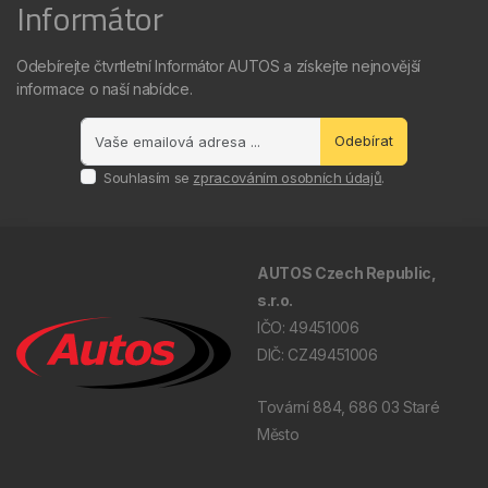
Informátor
Odebírejte čtvrtletní Informátor AUTOS a získejte nejnovější
informace o naší nabídce.
Odebírat
Souhlasím se
zpracováním osobních údajů
.
AUTOS Czech Republic,
s.r.o.
IČO: 49451006
DIČ: CZ49451006
Tovární 884, 686 03 Staré
Město