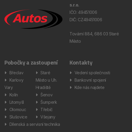
s.r.o.
IČO: 49451006
DIČ: CZ49451006
Tovární 884, 686 03 Staré
Město
Pobočky a zastoupení
Kontakty
Břeclav
Staré
Vedení společnosti
Karlovy
Město u Uh.
Bankovní spojení
Vary
Hradiště
Kde nás najdete
Kolín
Šenov
Litomyšl
Šumperk
Olomouc
Třebíč
Slušovice
Všejany
Dílenská a servisní technika