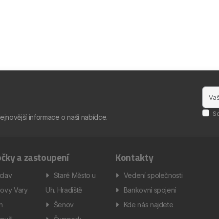
S
nejnovější informace o naší nabídce.
čky a zastoupení
Kontakty
clav
Staré Město u
Vedení společnosti
lovy Vary
Uh. Hradiště
Bankovní spojení
ín
Šenov
Kde nás najdete