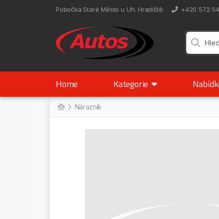
Pobočka Staré Město u Uh. Hradiště
:
+420 572 5
Home
Kategorie
Nabíd
Nárazník