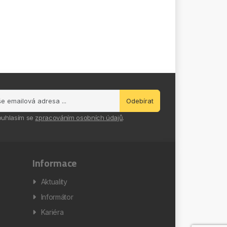
Odebírat
ouhlasím se
zpracováním osobních údajů
.
Informace
Aktuality
Informátor
Kariéra