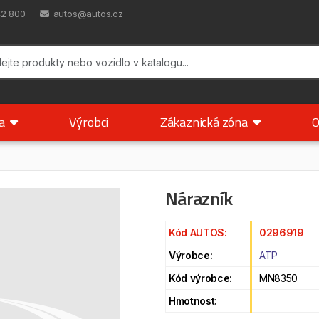
42 800
autos@autos.cz
ka
Výrobci
Zákaznická zóna
O
Nárazník
Kód AUTOS:
0296919
Výrobce:
ATP
Kód výrobce:
MN8350
Hmotnost: