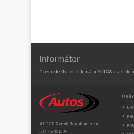
Informátor
Odebírejte čtvrtletní Informátor AUTOS a získejte 
Pobo
Bře
Kar
AUTOS Czech Republic, s.r.o.
Kol
IČO: 49451006