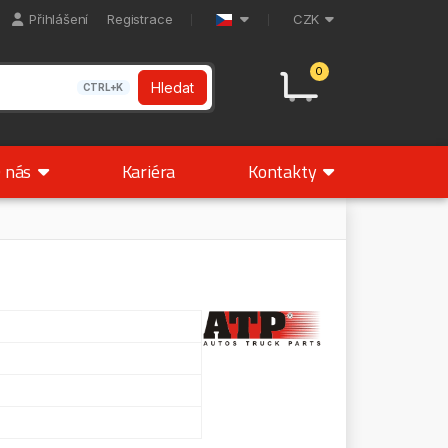
Přihlášení
Registrace
CZK
0
Hledat
CTRL+K
 nás
Kariéra
Kontakty