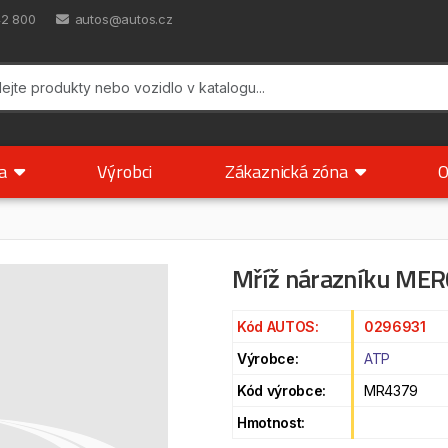
42 800
autos@autos.cz
ka
Výrobci
Zákaznická zóna
O
Mříž nárazníku ME
Kód AUTOS:
0296931
Výrobce:
ATP
Kód výrobce:
MR4379
Hmotnost: