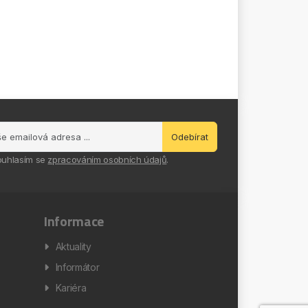
Odebírat
ouhlasím se
zpracováním osobních údajů
.
Informace
Aktuality
Informátor
Kariéra