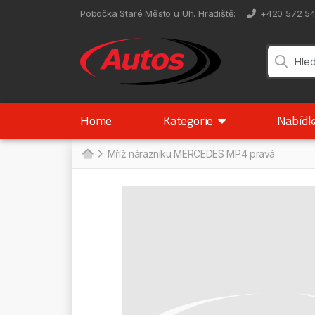
Pobočka Staré Město u Uh. Hradiště
:
+420 572 5
Home
Kategorie
Nabíd
Mříž nárazníku MERCEDES MP4 pravá