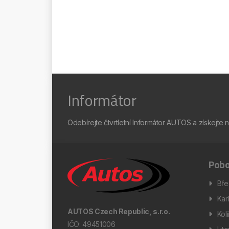
Informátor
Odebírejte čtvrtletní Informátor AUTOS a získejte 
Pobo
Bře
Kar
AUTOS Czech Republic, s.r.o.
Kol
IČO: 49451006