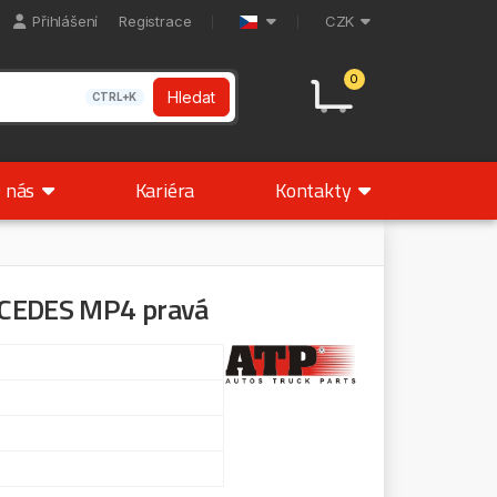
Přihlášení
Registrace
CZK
0
Hledat
CTRL+K
 nás
Kariéra
Kontakty
RCEDES MP4 pravá