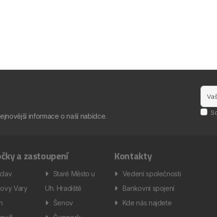
S
nejnovější informace o naší nabídce.
čky a zastoupení
Kontakty
clav
Staré Město u
Vedení společnosti
lovy Vary
Uh. Hradiště
Bankovní spojení
ín
Šenov
Kde nás najdete