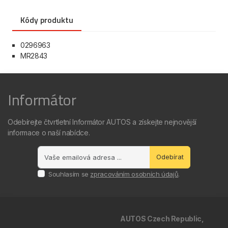
Kódy produktu
0296963
MR2843
Informátor
Odebírejte čtvrtletní Informátor AUTOS a získejte nejnovější
informace o naší nabídce.
Odebírat
Souhlasím se
zpracováním osobních údajů
.
AUTOS Czech Republic,