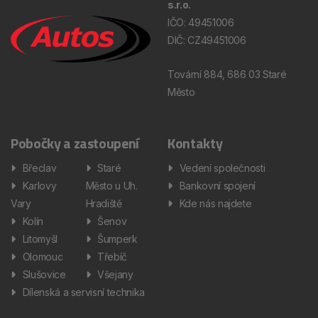
s.r.o.
IČO: 49451006
DIČ: CZ49451006
Tovární 884, 686 03 Staré
Město
Pobočky a zastoupení
Kontakty
Břeclav
Staré
Vedení společnosti
Karlovy
Město u Uh.
Bankovní spojení
Vary
Hradiště
Kde nás najdete
Kolín
Šenov
Litomyšl
Šumperk
Olomouc
Třebíč
Slušovice
Všejany
Dílenská a servisní technika