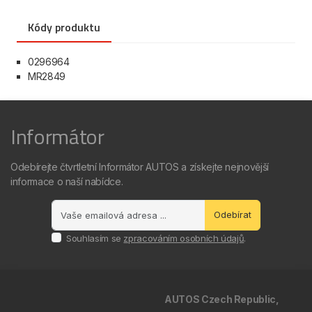
Kódy produktu
0296964
MR2849
Informátor
Odebírejte čtvrtletní Informátor AUTOS a získejte nejnovější
informace o naší nabídce.
Odebírat
Souhlasím se
zpracováním osobních údajů
.
AUTOS Czech Republic,