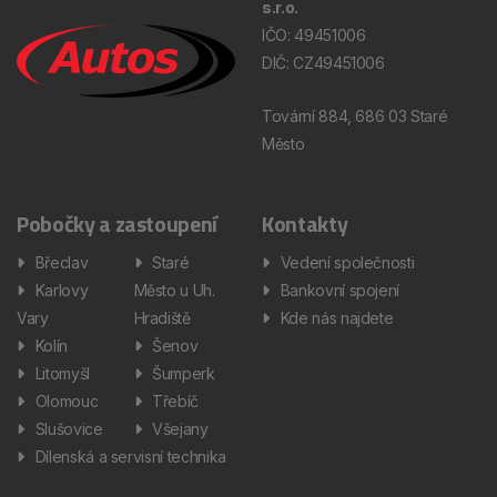
s.r.o.
IČO: 49451006
DIČ: CZ49451006
Tovární 884, 686 03 Staré
Město
Pobočky a zastoupení
Kontakty
Břeclav
Staré
Vedení společnosti
Karlovy
Město u Uh.
Bankovní spojení
Vary
Hradiště
Kde nás najdete
Kolín
Šenov
Litomyšl
Šumperk
Olomouc
Třebíč
Slušovice
Všejany
Dílenská a servisní technika