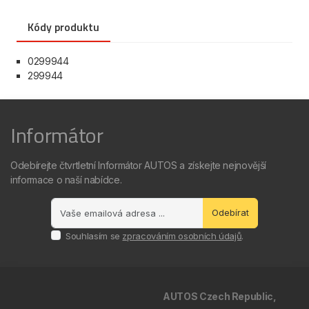
Kódy produktu
0299944
299944
Informátor
Odebírejte čtvrtletní Informátor AUTOS a získejte nejnovější
informace o naší nabídce.
Odebírat
Souhlasím se
zpracováním osobních údajů
.
AUTOS Czech Republic,