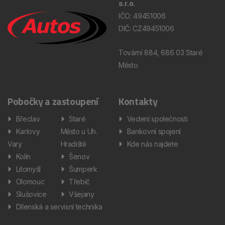
s.r.o.
IČO: 49451006
DIČ: CZ49451006
Tovární 884, 686 03 Staré
Město
Pobočky a zastoupení
Kontakty
Břeclav
Staré
Vedení společnosti
Karlovy
Město u Uh.
Bankovní spojení
Vary
Hradiště
Kde nás najdete
Kolín
Šenov
Litomyšl
Šumperk
Olomouc
Třebíč
Slušovice
Všejany
Dílenská a servisní technika