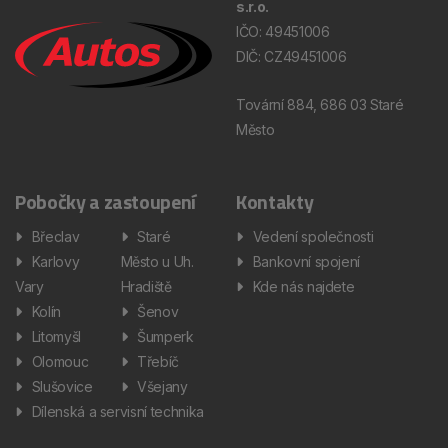
s.r.o.
IČO: 49451006
DIČ: CZ49451006
Tovární 884, 686 03 Staré
Město
Pobočky a zastoupení
Kontakty
Břeclav
Staré
Vedení společnosti
Karlovy
Město u Uh.
Bankovní spojení
Vary
Hradiště
Kde nás najdete
Kolín
Šenov
Litomyšl
Šumperk
Olomouc
Třebíč
Slušovice
Všejany
Dílenská a servisní technika