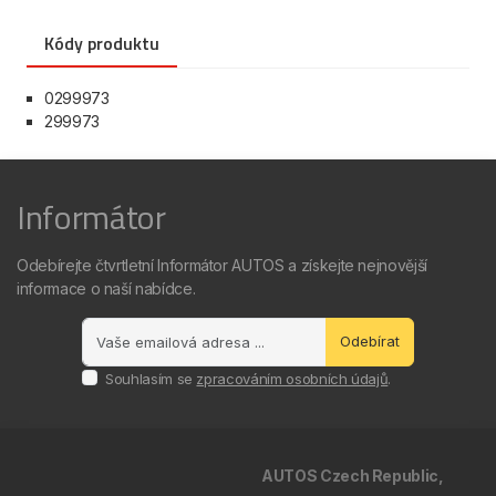
Kódy produktu
0299973
299973
Informátor
Odebírejte čtvrtletní Informátor AUTOS a získejte nejnovější
informace o naší nabídce.
Odebírat
Souhlasím se
zpracováním osobních údajů
.
AUTOS Czech Republic,