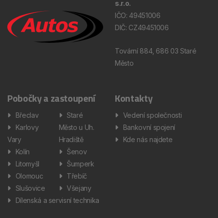
s.r.o.
IČO: 49451006
DIČ: CZ49451006
Tovární 884, 686 03 Staré
Město
Pobočky a zastoupení
Kontakty
Břeclav
Staré
Vedení společnosti
Karlovy
Město u Uh.
Bankovní spojení
Vary
Hradiště
Kde nás najdete
Kolín
Šenov
Litomyšl
Šumperk
Olomouc
Třebíč
Slušovice
Všejany
Dílenská a servisní technika