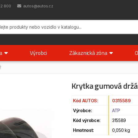
42 800
autos@autos.cz
ka
Výrobci
Zákaznická zóna
O
2
Krytka gumová držá
Kód AUTOS:
0315589
Výrobce:
ATP
Kód výrobce:
315589
Hmotnost:
0,050 kg