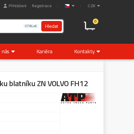
Přihlášení
Registrace
CZK
0
Hledat
CTRL+K
 nás
Kariéra
Kontakty
ku blatníku ZN VOLVO FH12