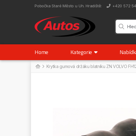
Pobočka Staré Město u Uh. Hradiště
:
+420 572 5
Home
Kategorie
Nabíd
Krytka gumová držáku blatníku ZN VOLVO FH1