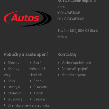
AUTOS Czech Republic,
s.r.o.
IČO: 49451006
DIČ: CZ49451006
Tovární 884, 686 03 Staré
Město
Pobočky a zastoupení
Kontakty
Břeclav
Staré
Vedení společnosti
Karlovy
Město u Uh.
Bankovní spojení
Vary
Hradiště
Kde nás najdete
Kolín
Šenov
Litomyšl
Šumperk
Olomouc
Třebíč
Slušovice
Všejany
Dílenská a servisní technika