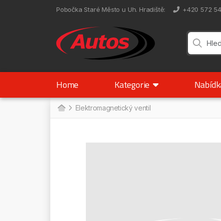
Pobočka Staré Město u Uh. Hradiště
:
+420 572 5
Home
Kategorie
Nabíd
Elektromagnetický ventil