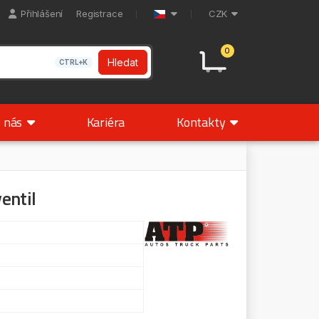
Přihlášení
Registrace
CZK
0
Hledat
CTRL+K
 nás
Kariéra
Kontakty
entil