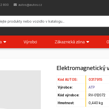
42 800
autos@autos.cz
ka
Výrobci
Zákaznická zóna
O
Elektromagnetický v
Kód AUTOS:
0317915
Výrobce:
ATP
Kód výrobce:
RV-012072
Hmotnost:
0,440 kg