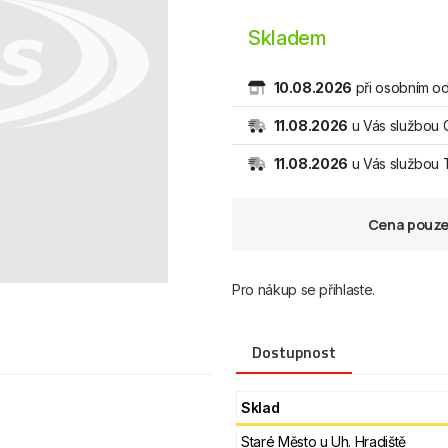
Skladem
10.08.2026
při osobním od
11.08.2026
u Vás službou 
11.08.2026
u Vás službou
Cena pouze 
Pro nákup se přihlaste.
Dostupnost
Sklad
Staré Město u Uh. Hradiště