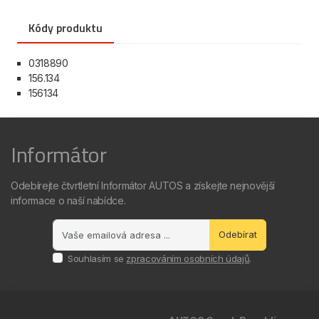
Kódy produktu
0318890
156.134
156134
Informátor
Odebírejte čtvrtletní Informátor AUTOS a získejte nejnovější
informace o naší nabídce.
Odebírat
Souhlasím se
zpracováním osobních údajů
.