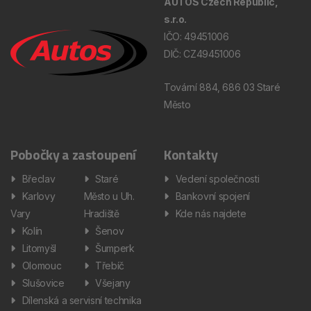
AUTOS Czech Republic,
s.r.o.
IČO: 49451006
DIČ: CZ49451006
Tovární 884, 686 03 Staré
Město
Pobočky a zastoupení
Kontakty
Břeclav
Staré
Vedení společnosti
Karlovy
Město u Uh.
Bankovní spojení
Vary
Hradiště
Kde nás najdete
Kolín
Šenov
Litomyšl
Šumperk
Olomouc
Třebíč
Slušovice
Všejany
Dílenská a servisní technika