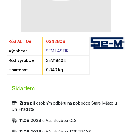
Kód AUTOS:
0342609
Výrobce:
SEM LASTIK
Kód výrobce:
SEM18404
Hmotnost:
0,340 kg
Skladem
Zítra
při osobním odběru na pobočce Staré Město u
Uh. Hradiště
11.08.2026
u Vás službou GLS
11.08.2026
u Vás službou TOPTRANS