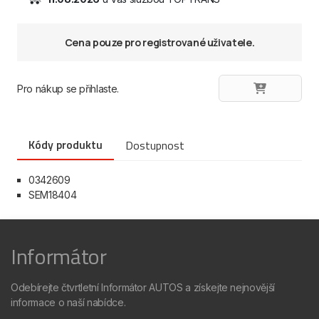
Cena pouze pro registrované uživatele.
Pro nákup se přihlaste.
Kódy produktu
Dostupnost
0342609
SEM18404
Informátor
Odebírejte čtvrtletní Informátor AUTOS a získejte nejnovější
informace o naší nabídce.