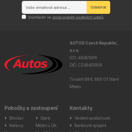
Odebírat
Souhlasím se
zpracováním osobních údajů
.
AUTOS Czech Republic,
s.r.o.
IČO: 49451006
DIČ: CZ49451006
Tovární 884, 686 03 Staré
Město
Pobočky a zastoupení
Kontakty
Břeclav
Staré
Vedení společnosti
Karlovy
Město u Uh.
Bankovní spojení