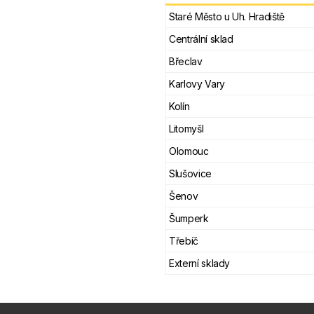
Staré Město u Uh. Hradiště
Centrální sklad
Břeclav
Karlovy Vary
Kolín
Litomyšl
Olomouc
Slušovice
Šenov
Šumperk
Třebíč
Externí sklady