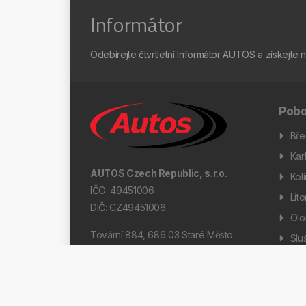
Informátor
Odebírejte čtvrtletní Informátor AUTOS a získejte 
Pobo
Bře
Kar
AUTOS Czech Republic, s.r.o.
Kol
IČO: 49451006
Lit
DIČ: CZ49451006
Ol
Tovární 884, 686 03 Staré Město
Slu
Díl