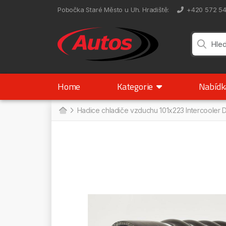
Pobočka Staré Město u Uh. Hradiště
:
+420 572 5
Home
Kategorie
Nabíd
Hadice chladiče vzduchu 101x223 Intercooler 