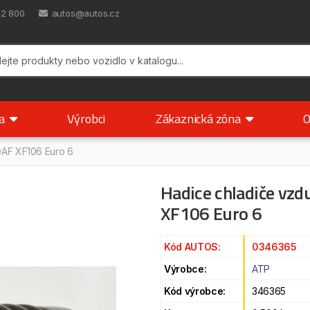
42 800
autos@autos.cz
ka
Výrobci
Zákaznická zóna
O
DAF XF106 Euro 6
Hadice chladiče vz
XF106 Euro 6
Kód AUTOS:
0346365
Výrobce:
ATP
Kód výrobce:
346365