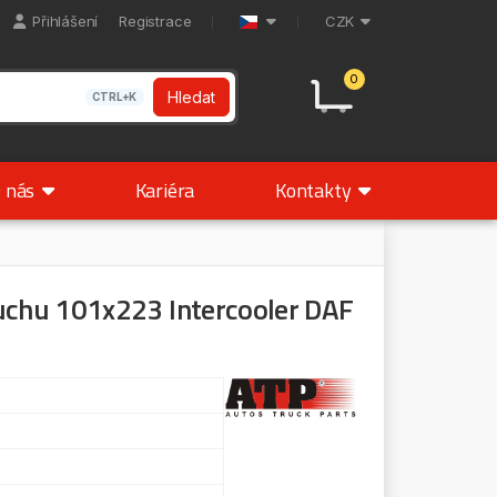
Přihlášení
Registrace
CZK
0
Hledat
CTRL+K
 nás
Kariéra
Kontakty
duchu 101x223 Intercooler DAF