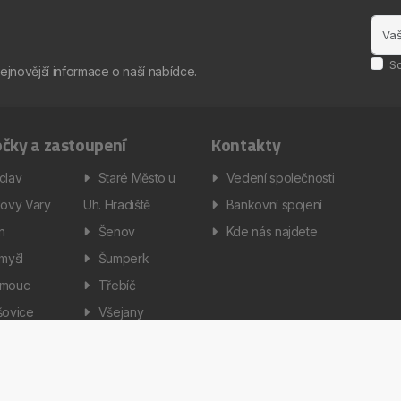
S
nejnovější informace o naší nabídce.
čky a zastoupení
Kontakty
clav
Staré Město u
Vedení společnosti
lovy Vary
Uh. Hradiště
Bankovní spojení
ín
Šenov
Kde nás najdete
omyšl
Šumperk
omouc
Třebíč
šovice
Všejany
enská a servisní technika