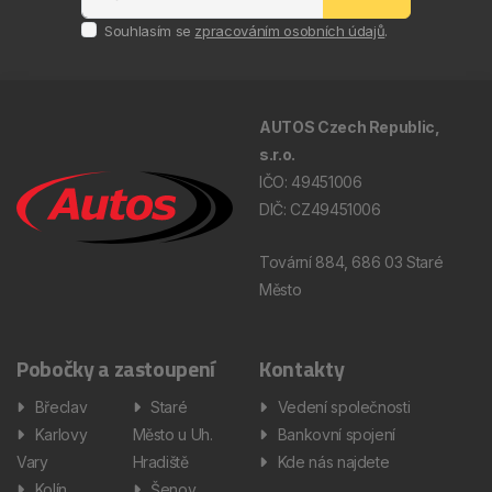
Souhlasím se
zpracováním osobních údajů
.
AUTOS Czech Republic,
s.r.o.
IČO: 49451006
DIČ: CZ49451006
Tovární 884, 686 03 Staré
Město
Pobočky a zastoupení
Kontakty
Břeclav
Staré
Vedení společnosti
Karlovy
Město u Uh.
Bankovní spojení
Vary
Hradiště
Kde nás najdete
Kolín
Šenov