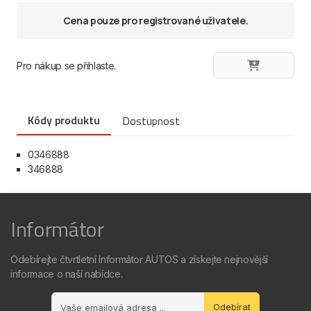
Cena pouze pro registrované uživatele.
Pro nákup se přihlaste.
Kódy produktu
Dostupnost
0346888
346888
Informátor
Odebírejte čtvrtletní Informátor AUTOS a získejte nejnovější
informace o naší nabídce.
Odebírat