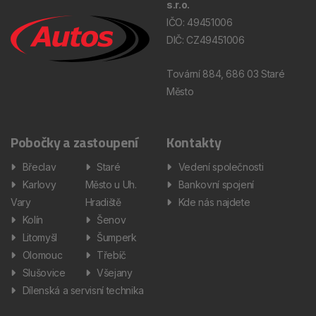
s.r.o.
IČO: 49451006
DIČ: CZ49451006
Tovární 884, 686 03 Staré
Město
Pobočky a zastoupení
Kontakty
Břeclav
Staré
Vedení společnosti
Karlovy
Město u Uh.
Bankovní spojení
Vary
Hradiště
Kde nás najdete
Kolín
Šenov
Litomyšl
Šumperk
Olomouc
Třebíč
Slušovice
Všejany
Dílenská a servisní technika