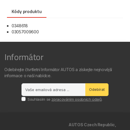
Kódy produktu
0348618
03057009600
Informátor
Odebírejte čtvrtletní Informátor AUTOS a získejte nejnovější
informace o naší nabídce.
Odebírat
Souhlasím se
zpracováním osobních údajů
.
AUTOS Czech Republic,