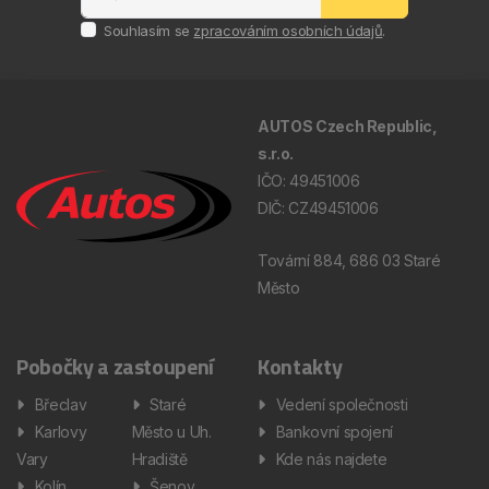
Souhlasím se
zpracováním osobních údajů
.
AUTOS Czech Republic,
s.r.o.
IČO: 49451006
DIČ: CZ49451006
Tovární 884, 686 03 Staré
Město
Pobočky a zastoupení
Kontakty
Břeclav
Staré
Vedení společnosti
Karlovy
Město u Uh.
Bankovní spojení
Vary
Hradiště
Kde nás najdete
Kolín
Šenov