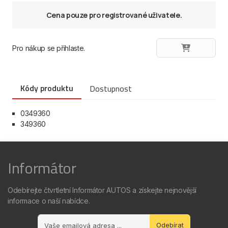
Cena pouze pro registrované uživatele.
Pro nákup se přihlaste.
Kódy produktu
Dostupnost
0349360
349360
Informátor
Odebírejte čtvrtletní Informátor AUTOS a získejte nejnovější
informace o naší nabídce.
Odebírat