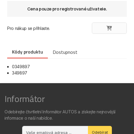
Cena pouze pro registrované uživatele.
Pro nákup se přihlaste.
Kódy produktu
Dostupnost
0349897
349897
Informátor
Odebírejte čtvrtletní Informátor AUTOS a získejte nejnovější
informace o naší nabídce.
Odebírat