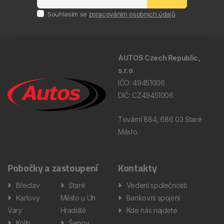
Souhlasím se
zpracováním osobních údajů
.
AUTOS Czech Republic,
s.r.o.
IČO: 49451006
DIČ: CZ49451006
Tovární 884, 686 03 Staré
Město
Pobočky a zastoupení
Kontakty
Břeclav
Staré
Vedení společnosti
Karlovy
Město u Uh.
Bankovní spojení
Vary
Hradiště
Kde nás najdete
Kolín
Šenov