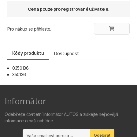
Cena pouze pro registrované uživatele.
Pro nákup se přihlaste.
Kódy produktu
Dostupnost
0350136
350136
Informátor
Odebírejte čtvrtletní Informátor AUTOS a získejte nejnovější
informace o naší nabídce.
Odebírat