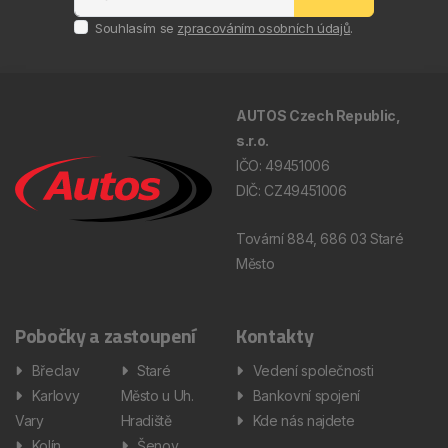
Souhlasím se
zpracováním osobních údajů
.
AUTOS Czech Republic,
s.r.o.
IČO: 49451006
DIČ: CZ49451006
Tovární 884, 686 03 Staré
Město
Pobočky a zastoupení
Kontakty
Břeclav
Staré
Vedení společnosti
Karlovy
Město u Uh.
Bankovní spojení
Vary
Hradiště
Kde nás najdete
Kolín
Šenov