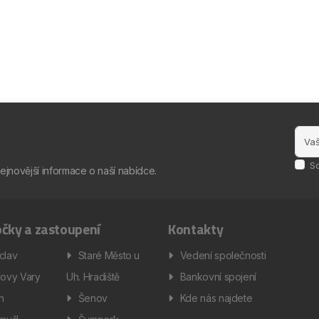
S
nejnovější informace o naší nabídce.
čky a zastoupení
Kontakty
clav
Staré Město u
Vedení společnosti
lovy Vary
Uh. Hradiště
Bankovní spojení
ín
Šenov
Kde nás najdete