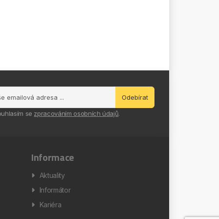
Odebírat
ouhlasím se
zpracováním osobních údajů
.
Informace
Aktuality
Informátor
Kariéra