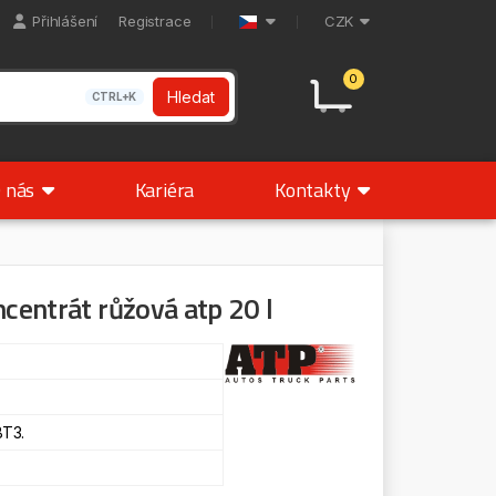
Přihlášení
Registrace
CZK
0
Hledat
CTRL+K
 nás
Kariéra
Kontakty
ncentrát růžová atp 20 l
T3.