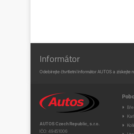
Informátor
Odebírejte čtvrtletní Informátor AUTOS a získejte 
Pobo
Bře
Kar
AUTOS Czech Republic, s.r.o.
Kol
IČO: 49451006