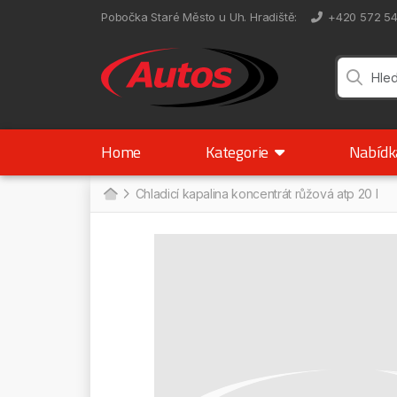
Pobočka Staré Město u Uh. Hradiště
:
+420 572 5
Home
Kategorie
Nabíd
Chladicí kapalina koncentrát růžová atp 20 l