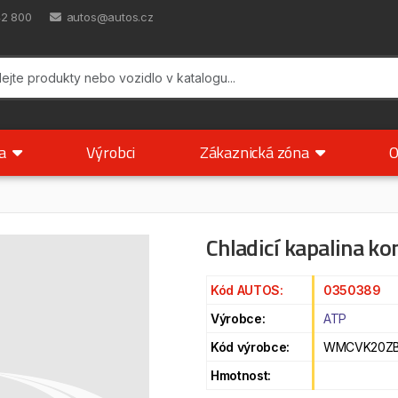
42 800
autos@autos.cz
ka
Výrobci
Zákaznická zóna
O
Chladicí kapalina ko
Kód AUTOS:
0350389
Výrobce:
ATP
Kód výrobce:
WMCVK20ZB
Hmotnost: