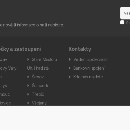
S
nejnovější informace o naší nabídce.
čky a zastoupení
Kontakty
clav
Staré Město u
Vedení společnosti
lovy Vary
Uh. Hradiště
Bankovní spojení
ín
Šenov
Kde nás najdete
omyšl
Šumperk
omouc
Třebíč
šovice
Všejany
enská a servisní technika