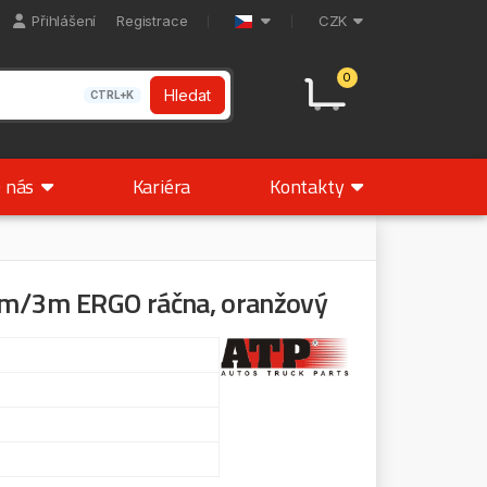
Přihlášení
Registrace
CZK
0
Hledat
CTRL+K
 nás
Kariéra
Kontakty
mm/3m ERGO ráčna, oranžový