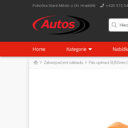
Pobočka Staré Město u Uh. Hradiště
:
+420 572 5
Home
Kategorie
Nabíd
Zabezpečení nákladu
Pás upínací 5t/50mm