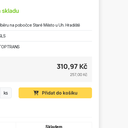
 skladu
běru na pobočce Staré Město u Uh. Hradiště
GLS
 TOPTRANS
310,97 Kč
257,00 Kč
ks
Přidat do košíku
Skladem