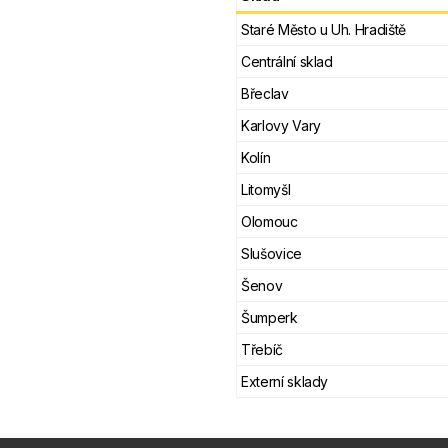
Staré Město u Uh. Hradiště
Centrální sklad
Břeclav
Karlovy Vary
Kolín
Litomyšl
Olomouc
Slušovice
Šenov
Šumperk
Třebíč
Externí sklady