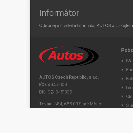
Informátor
Odebírejte čtvrtletní Informátor AUTOS a získejte 
Pobo
Bře
Kar
AUTOS Czech Republic, s.r.o.
Kol
IČO: 49451006
Lit
DIČ: CZ49451006
Ol
Tovární 884, 686 03 Staré Město
Slu
Díl