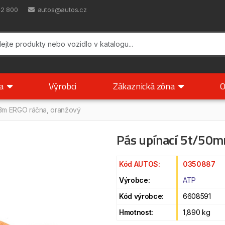
42 800
autos@autos.cz
ka
Výrobci
Zákaznická zóna
O
/3m ERGO ráčna, oranžový
Pás upínací 5t/50
Kód AUTOS:
0350887
Výrobce:
ATP
Kód výrobce:
6608591
Hmotnost:
1,890 kg