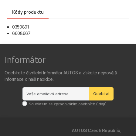
Kódy produktu
0350891
6608667
Informátor
Odebírejte čtvrtletní Informátor AUTOS a získejte nejnovější
informace o naší nabídce.
Odebírat
Souhlasím se
zpracováním osobních údajů
.
AUTOS Czech Republic,