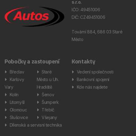
s.r.o.
IČO: 49451006
DIČ: CZ49451006
Tovární 884, 686 03 Staré
Město
Pobočky a zastoupení
Kontakty
Břeclav
Staré
Vedení společnosti
Karlovy
Město u Uh.
Bankovní spojení
Vary
Hradiště
Kde nás najdete
Kolín
Šenov
Litomyšl
Šumperk
Olomouc
Třebíč
Slušovice
Všejany
Dílenská a servisní technika