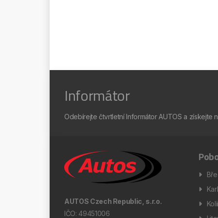
Informátor
Odebírejte čtvrtletní Informátor AUTOS a získejte 
Pobo
Bře
Kar
AUTOS Czech Republic, s.r.o.
Kol
IČO: 49451006