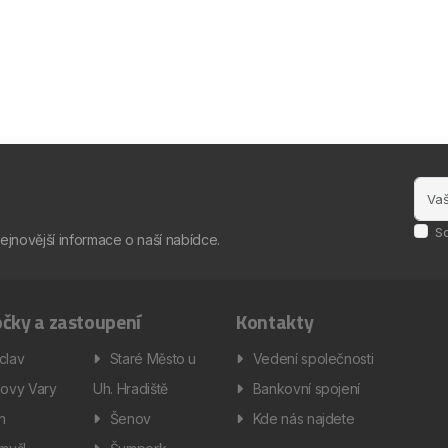
S
nejnovější informace o naší nabídce.
čky a zastoupení
Kontakty
clav
Staré Město u
Vedení společnosti
lovy Vary
Uh. Hradiště
Bankovní spojení
ín
Šenov
Kde nás najdete