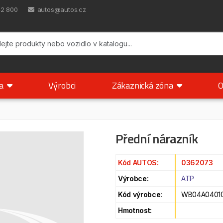
42 800
autos@autos.cz
ka
Výrobci
Zákaznická zóna
O
Přední nárazník
Kód AUTOS:
0362073
Výrobce:
ATP
Kód výrobce:
WB04A04010
Hmotnost: