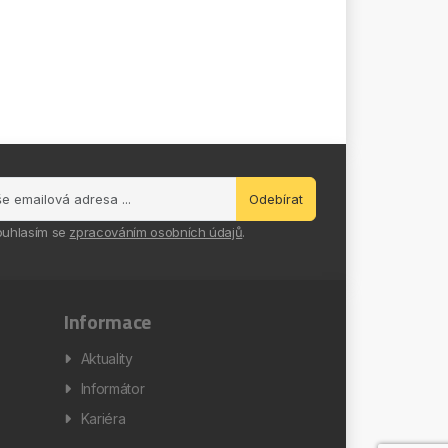
Odebírat
ouhlasím se
zpracováním osobních údajů
.
Informace
Aktuality
Informátor
Kariéra