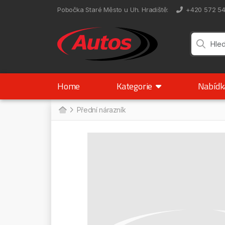
Pobočka Staré Město u Uh. Hradiště
:
+420 572 5
Home
Kategorie
Nabíd
Přední nárazník