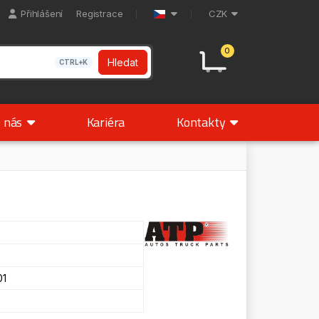
Přihlášení
Registrace
CZK
0
Hledat
CTRL+K
 nás
Kariéra
Kontakty
1