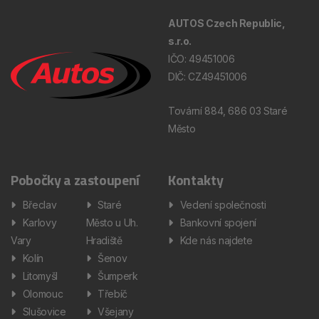
AUTOS Czech Republic,
s.r.o.
IČO: 49451006
DIČ: CZ49451006
Tovární 884, 686 03 Staré
Město
Pobočky a zastoupení
Kontakty
Břeclav
Staré
Vedení společnosti
Karlovy
Město u Uh.
Bankovní spojení
Vary
Hradiště
Kde nás najdete
Kolín
Šenov
Litomyšl
Šumperk
Olomouc
Třebíč
Slušovice
Všejany