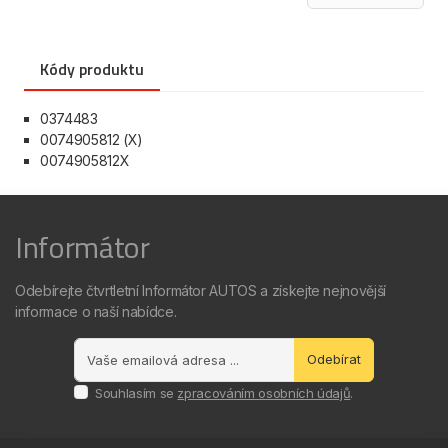
Kódy produktu
0374483
0074905812 (X)
0074905812X
Informátor
Odebírejte čtvrtletní Informátor AUTOS a získejte nejnovější
informace o naší nabídce.
Odebírat
Souhlasím se
zpracováním osobních údajů
.