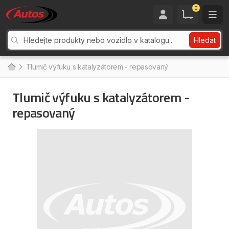
0
Hledat
Tlumič výfuku s katalyzátorem - repasovaný
Tlumič výfuku s katalyzátorem -
repasovaný