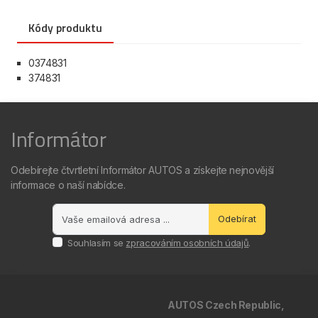
Kódy produktu
0374831
374831
Informátor
Odebírejte čtvrtletní Informátor AUTOS a získejte nejnovější
informace o naší nabídce.
Odebírat
Souhlasím se
zpracováním osobních údajů
.
AUTOS Czech Republic,