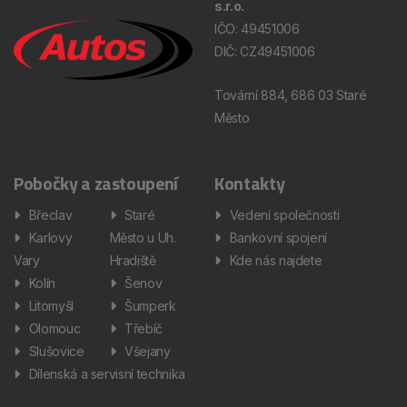
s.r.o.
IČO: 49451006
DIČ: CZ49451006
Tovární 884, 686 03 Staré
Město
Pobočky a zastoupení
Kontakty
Břeclav
Staré
Vedení společnosti
Karlovy
Město u Uh.
Bankovní spojení
Vary
Hradiště
Kde nás najdete
Kolín
Šenov
Litomyšl
Šumperk
Olomouc
Třebíč
Slušovice
Všejany
Dílenská a servisní technika