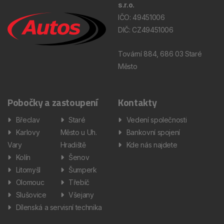
s.r.o.
IČO: 49451006
DIČ: CZ49451006
Tovární 884, 686 03 Staré
Město
Pobočky a zastoupení
Kontakty
Břeclav
Staré
Vedení společnosti
Karlovy
Město u Uh.
Bankovní spojení
Vary
Hradiště
Kde nás najdete
Kolín
Šenov
Litomyšl
Šumperk
Olomouc
Třebíč
Slušovice
Všejany
Dílenská a servisní technika