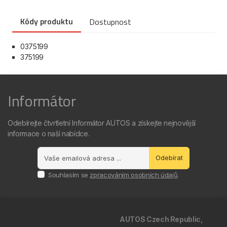
Kódy produktu
Dostupnost
0375199
375199
Informátor
Odebírejte čtvrtletní Informátor AUTOS a získejte nejnovější
informace o naší nabídce.
Odebírat
Souhlasím se
zpracováním osobních údajů
.
AUTOS Czech Republic,