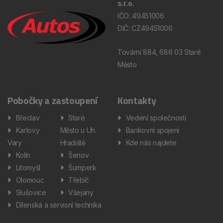
s.r.o.
IČO: 49451006
DIČ: CZ49451006
Tovární 884, 686 03 Staré
Město
Pobočky a zastoupení
Kontakty
Břeclav
Staré
Vedení společnosti
Karlovy
Město u Uh.
Bankovní spojení
Vary
Hradiště
Kde nás najdete
Kolín
Šenov
Litomyšl
Šumperk
Olomouc
Třebíč
Slušovice
Všejany
Dílenská a servisní technika