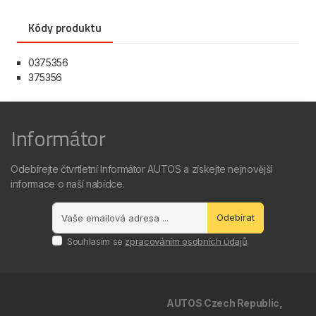
Kódy produktu
0375356
375356
Informátor
Odebírejte čtvrtletní Informátor AUTOS a získejte nejnovější
informace o naší nabídce.
Odebírat
Souhlasím se
zpracováním osobních údajů
.
AUTOS Czech Republic,