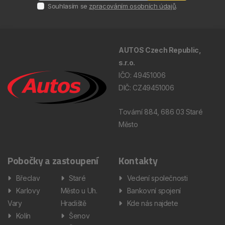
Souhlasím se
zpracováním osobních údajů
.
AUTOS Czech Republic,
s.r.o.
IČO: 49451006
DIČ: CZ49451006
Tovární 884, 686 03 Staré
Město
Pobočky a zastoupení
Kontakty
Břeclav
Staré
Vedení společnosti
Karlovy
Město u Uh.
Bankovní spojení
Vary
Hradiště
Kde nás najdete
Kolín
Šenov