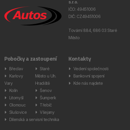
s.r.o.
IČO: 49451006
DIČ: CZ49451006
Tovární 884, 686 03 Staré
Město
Pobočky a zastoupení
Kontakty
Břeclav
Staré
Vedení společnosti
Karlovy
Město u Uh.
Bankovní spojení
Vary
Hradiště
Kde nás najdete
Kolín
Šenov
Litomyšl
Šumperk
Olomouc
Třebíč
Slušovice
Všejany
Dílenská a servisní technika