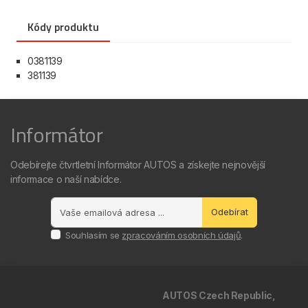
Kódy produktu
0381139
381139
Informátor
Odebírejte čtvrtletní Informátor AUTOS a získejte nejnovější
informace o naší nabídce.
Odebírat
Souhlasím se
zpracováním osobních údajů
.
AUTOS Czech Republic,