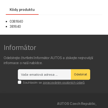
Kódy produktu
0381640
381640
Informátor
Odebírejte čtvrtletní Informátor AUTOS a získejte nejnovější
informace o naší nabídce.
Odebírat
Souhlasím se
zpracováním osobních údajů
.
AUTOS Czech Republic,