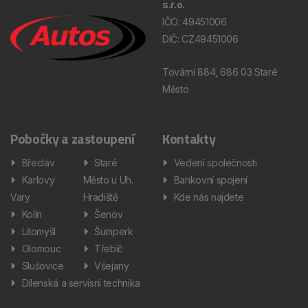
s.r.o.
IČO: 49451006
DIČ: CZ49451006
Tovární 884, 686 03 Staré
Město
Pobočky a zastoupení
Kontakty
Břeclav
Staré
Vedení společnosti
Karlovy
Město u Uh.
Bankovní spojení
Vary
Hradiště
Kde nás najdete
Kolín
Šenov
Litomyšl
Šumperk
Olomouc
Třebíč
Slušovice
Všejany
Dílenská a servisní technika