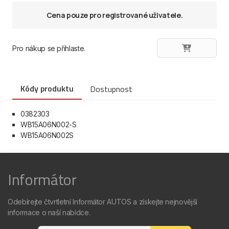
Cena pouze pro registrované uživatele.
Pro nákup se přihlaste.
Kódy produktu
Dostupnost
0382303
WB15A06N002-S
WB15A06N002S
Informátor
Odebírejte čtvrtletní Informátor AUTOS a získejte nejnovější
informace o naší nabídce.