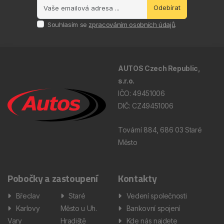
Odebírat
Souhlasím se
zpracováním osobních údajů
.
AUTOS Czech Republic,
s.r.o.
IČO: 49451006
DIČ: CZ49451006
Tovární 884, 686 03 Staré
Město
Pobočky a zastoupení
Kontakty
Břeclav
Staré
Vedení společnosti
Karlovy
Město u Uh.
Bankovní spojení
Vary
Hradiště
Kde nás najdete