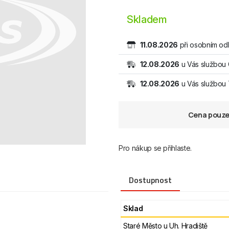
Skladem
11.08.2026
při osobním od
12.08.2026
u Vás službou
12.08.2026
u Vás službo
Cena pouze 
Pro nákup se přihlaste.
Dostupnost
Sklad
Staré Město u Uh. Hradiště