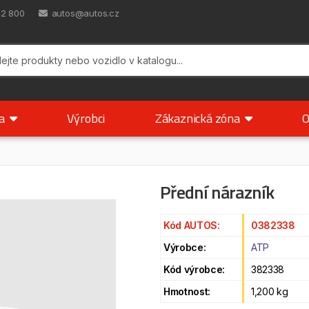
42 800
autos@autos.cz
ka
Výrobci
Zákaznická zóna
O
Přední nárazník
Kód AUTOS:
0382338
Výrobce:
ATP
Kód výrobce:
382338
Hmotnost:
1,200 kg