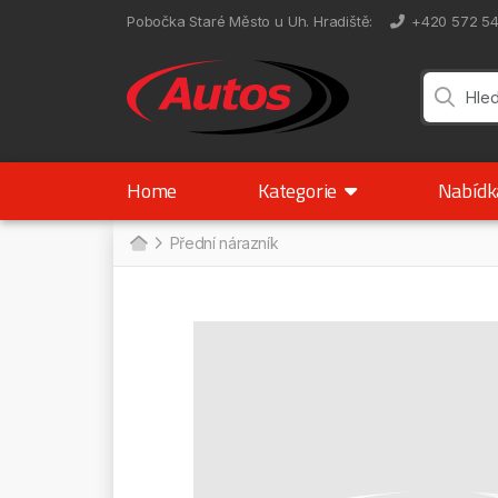
Pobočka Staré Město u Uh. Hradiště
:
+420 572 5
Home
Kategorie
Nabíd
Přední nárazník