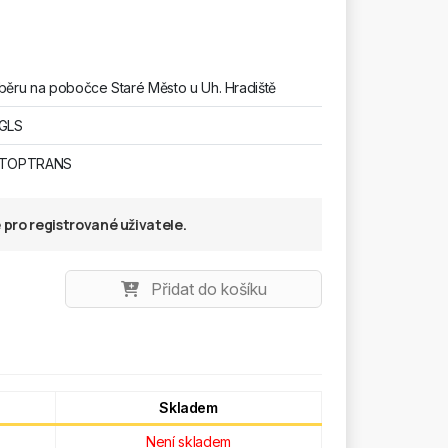
běru na pobočce Staré Město u Uh. Hradiště
 GLS
u TOPTRANS
pro registrované uživatele.
Přidat do košíku
Skladem
Není skladem