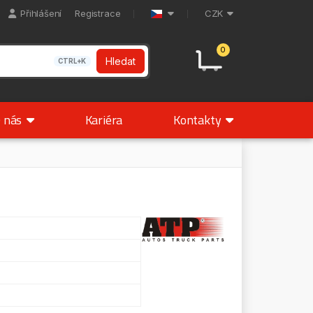
Přihlášení
Registrace
CZK
0
Hledat
CTRL+K
 nás
Kariéra
Kontakty