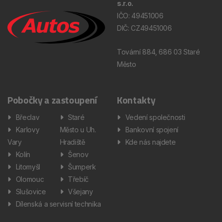
s.r.o.
IČO: 49451006
DIČ: CZ49451006
Tovární 884, 686 03 Staré
Město
Pobočky a zastoupení
Kontakty
Břeclav
Staré
Vedení společnosti
Karlovy
Město u Uh.
Bankovní spojení
Vary
Hradiště
Kde nás najdete
Kolín
Šenov
Litomyšl
Šumperk
Olomouc
Třebíč
Slušovice
Všejany
Dílenská a servisní technika