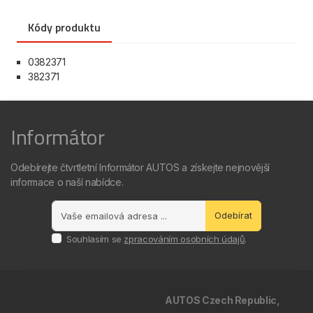
Kódy produktu
0382371
382371
Informátor
Odebírejte čtvrtletní Informátor AUTOS a získejte nejnovější
informace o naší nabídce.
Odebírat
Souhlasím se
zpracováním osobních údajů
.
AUTOS Czech Republic,