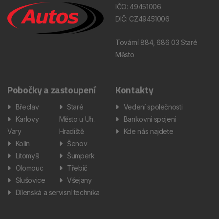
IČO: 49451006
DIČ: CZ49451006
Tovární 884, 686 03 Staré
Město
Pobočky a zastoupení
Kontakty
Břeclav
Staré
Vedení společnosti
Karlovy
Město u Uh.
Bankovní spojení
Vary
Hradiště
Kde nás najdete
Kolín
Šenov
Litomyšl
Šumperk
Olomouc
Třebíč
Slušovice
Všejany
Dílenská a servisní technika