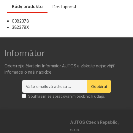
Kódy produktu
Dostupnost
0382378
382378X
Informátor
Odebírejte čtvrtletní Informátor AUTOS a získejte nejnovější
informace o naší nabídce.
Odebírat
Souhlasím se
zpracováním osobních údajů
.
AUTOS Czech Republic,
s.r.o.